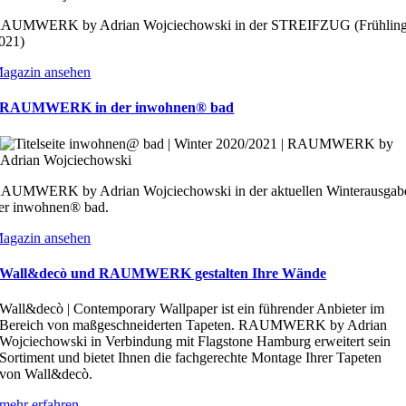
AUMWERK by Adrian Wojciechowski in der STREIFZUG (Frühlin
021)
agazin ansehen
RAUMWERK in der inwohnen® bad
AUMWERK by Adrian Wojciechowski in der aktuellen Winterausgab
er inwohnen® bad.
agazin ansehen
Wall&decò und RAUMWERK gestalten Ihre Wände
Wall&decò | Contemporary Wallpaper ist ein führender Anbieter im
Bereich von maßgeschneiderten Tapeten. RAUMWERK by Adrian
Wojciechowski in Verbindung mit Flagstone Hamburg erweitert sein
Sortiment und bietet Ihnen die fachgerechte Montage Ihrer Tapeten
von Wall&decò.
mehr erfahren