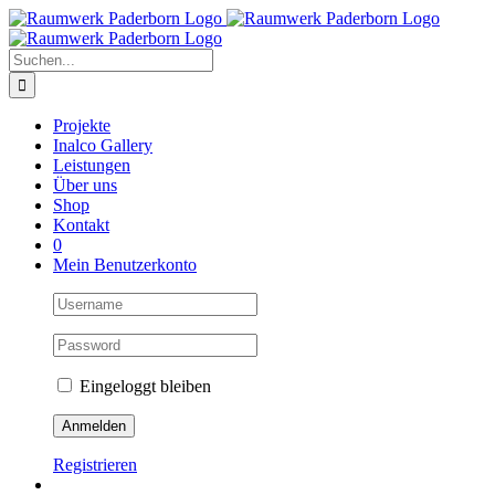
Zum
Inhalt
springen
Suche
nach:
Projekte
Inalco Gallery
Leistungen
Über uns
Shop
Kontakt
0
Mein Benutzerkonto
Eingeloggt bleiben
Registrieren