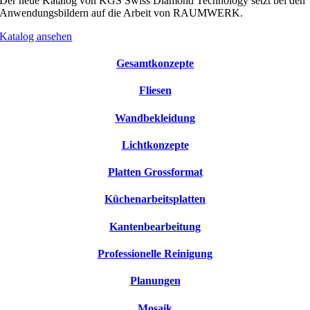
Der neue Katalog von KGS Swiss Diamond Technology setzt bei den
Anwendungsbildern auf die Arbeit von RAUMWERK.
Katalog ansehen
Gesamtkonzepte
Fliesen
Wandbekleidung
Lichtkonzepte
Platten Grossformat
Küchenarbeitsplatten
Kantenbearbeitung
Professionelle Reinigung
Planungen
Mosaik