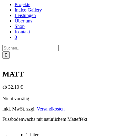
Projekte
Inalco Gallery
Leistungen
Über uns
Shop
Kontakt
0
Suche
nach:
MATT
ab
32,10
€
Nicht vorrätig
inkl. MwSt.
zzgl.
Versandkosten
Fussbodenwachs mit natürlichem Matteffekt
1 Liter