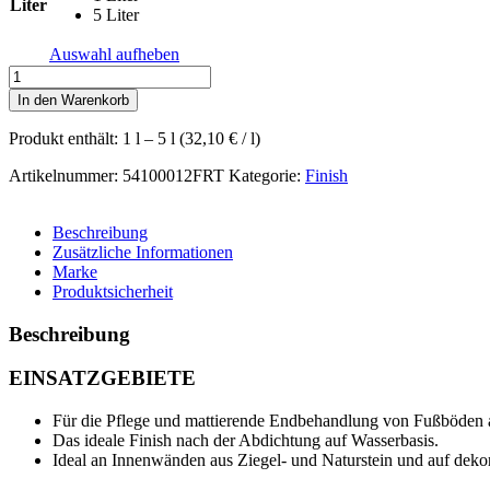
Liter
5 Liter
Auswahl aufheben
MATT
Menge
In den Warenkorb
Produkt enthält: 1
l
– 5
l
(
32,10
€
/
l
)
Artikelnummer:
54100012FRT
Kategorie:
Finish
Beschreibung
Zusätzliche Informationen
Marke
Produktsicherheit
Beschreibung
EINSATZGEBIETE
Für die Pflege und mattierende Endbehandlung von Fußböden au
Das ideale Finish nach der Abdichtung auf Wasserbasis.
Ideal an Innenwänden aus Ziegel- und Naturstein und auf deko